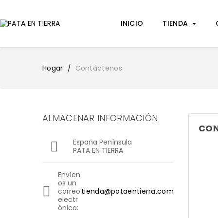
INICIO
TIENDA
Hogar
Contáctenos
ALMACENAR INFORMACIÓN
CON
España Península

PATA EN TIERRA
Envíen
os un

correo
tienda@pataentierra.com
electr
ónico: