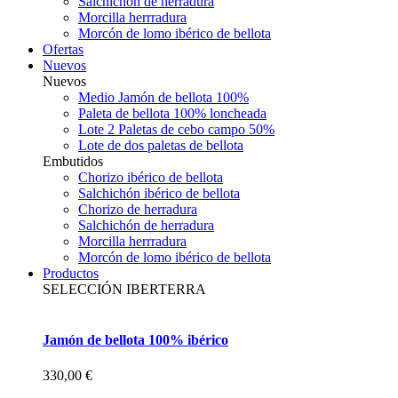
Salchichón de herradura
Morcilla herrradura
Morcón de lomo ibérico de bellota
Ofertas
Nuevos
Nuevos
Medio Jamón de bellota 100%
Paleta de bellota 100% loncheada
Lote 2 Paletas de cebo campo 50%
Lote de dos paletas de bellota
Embutidos
Chorizo ibérico de bellota
Salchichón ibérico de bellota
Chorizo de herradura
Salchichón de herradura
Morcilla herrradura
Morcón de lomo ibérico de bellota
Productos
SELECCIÓN IBERTERRA
Jamón de bellota 100% ibérico
330,00 €