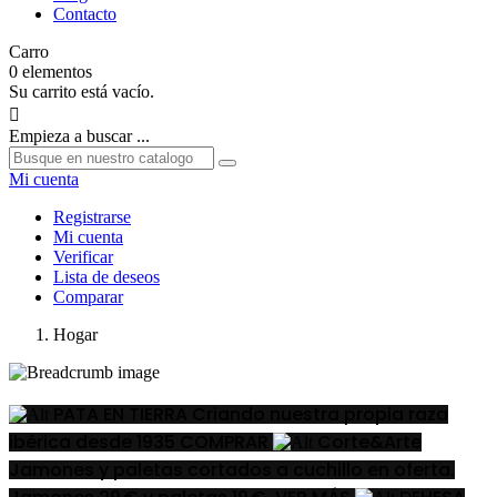
Contacto
Carro
0
elementos
Su carrito está vacío.

Empieza a buscar ...
Mi cuenta
Registrarse
Mi cuenta
Verificar
Lista de deseos
Comparar
Hogar
PATA EN TIERRA
Criando nuestra propia raza
ibérica desde 1935
COMPRAR
Corte&Arte
Jamones y paletas cortados a cuchillo en oferta.