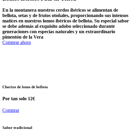
En la montanera nuestros cerdos ibéricos se alimentan de
bellota, setas y de frutos otoñales, proporcionando sus intensos
matices en nuestros lomos ibéricos de bellota. Su especial sabor
se debe además al exquisito adobo seleccionado durante
generaciones con especias naturales y un extraordinario
pimentón de la Vera
Comprar ahora
PROMOCIÓN
Jamón de bellota 100% ibérico 259€
Ver oferta
Chorizo de lomo de bellota
Por tan solo 12€
Comprar
Sabor tradicional