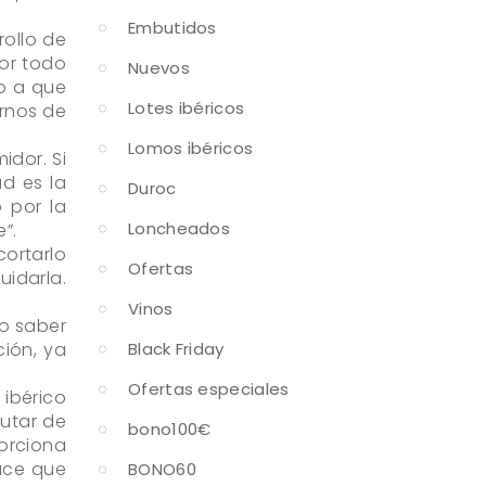
Embutidos
rollo de
por todo
Nuevos
o a que
Lotes ibéricos
rnos de
Lomos ibéricos
dor. Si
d es la
Duroc
 por la
Loncheados
”.
ortarlo
Ofertas
idarla.
Vinos
no saber
ión, ya
Black Friday
Ofertas especiales
 ibérico
rutar de
bono100€
porciona
hace que
BONO60