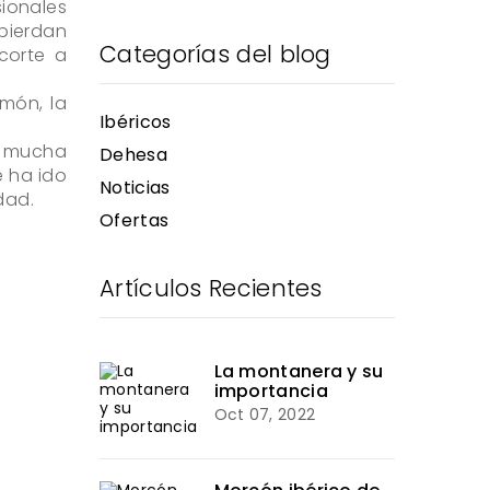
sionales
pierdan
Categorías del blog
corte a
amón, la
Ibéricos
ne mucha
Dehesa
e ha ido
Noticias
dad.
Ofertas
Artículos Recientes
La montanera y su
importancia
Oct 07, 2022