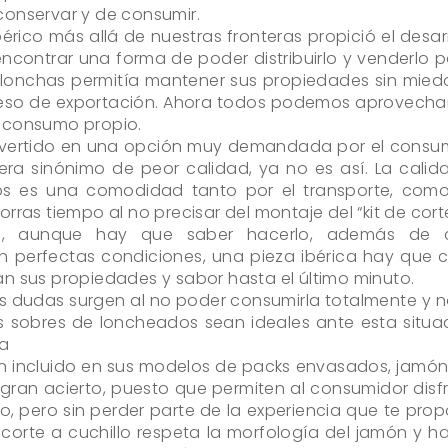
conservar y de consumir.
bérico más allá de nuestras fronteras propició el desar
contrar una forma de poder distribuirlo y venderlo 
 lonchas permitía mantener sus propiedades sin mied
ceso de exportación. Ahora todos podemos aprovecha
o consumo propio.
ertido en una opción muy demandada por el consumi
a sinónimo de peor calidad, ya no es así. La calida
s es una comodidad tanto por el transporte, como
ras tiempo al no precisar del montaje del “kit de corte
il, aunque hay que saber hacerlo, además de c
erfectas condiciones, una pieza ibérica hay que cu
n sus propiedades y sabor hasta el último minuto.
s dudas surgen al no poder consumirla totalmente y 
 sobres de loncheados sean ideales ante esta situac
ta
an incluido en sus modelos de packs envasados, jamón
 gran acierto, puesto que permiten al consumidor disf
 pero sin perder parte de la experiencia que te pro
 corte a cuchillo respeta la morfología del jamón y 