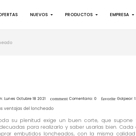
OFERTAS
NUEVOS
PRODUCTOS
EMPRESA
cheado
n:
Lunes
Octubre
18
2021
Comentario:
0
Golpear:
1
comment
favorite
oda su plenitud exige un buen corte, que supone 
decuadas para realizarlo y saber usarlas bien. Cada
prar embutidos loncheados, con la misma calidad