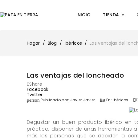
INICIO
TIENDA
Hogar
Blog
Ibéricos
Las ventajas del lon
Las ventajas del loncheado
Share
Facebook
Twitter
Publicado por:
Javier Javier
En:
Ibéricos
E
person
list

Degustar un buen producto ibérico en t
práctica, disponer de unas herramientas a
más las personas que se deciden a com