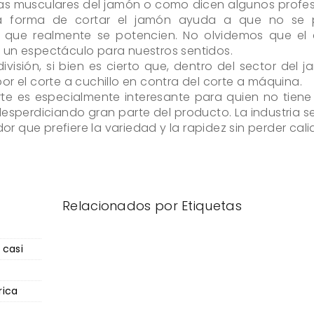
ras musculares del jamón o como dicen algunos profe
sta forma de cortar el jamón ayuda a que no se 
 y que realmente se potencien. No olvidemos que el 
 un espectáculo para nuestros sentidos.
isión, si bien es cierto que, dentro del sector del j
r el corte a cuchillo en contra del corte a máquina.
corte es especialmente interesante para quien no tie
 desperdiciando gran parte del producto. La industria s
 que prefiere la variedad y la rapidez sin perder cali
Relacionados por Etiquetas
 casi
rica