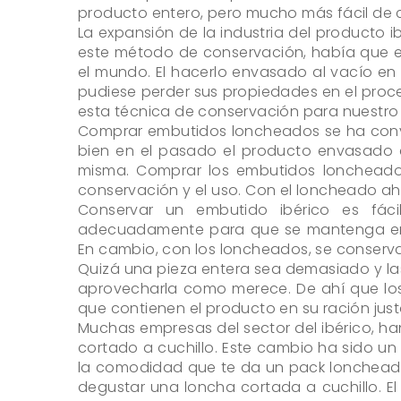
producto entero, pero mucho más fácil de 
La expansión de la industria del producto i
este método de conservación, había que en
el mundo. El hacerlo envasado al vacío en
pudiese perder sus propiedades en el pro
esta técnica de conservación para nuestr
Comprar embutidos loncheados se ha conv
bien en el pasado el producto envasado er
misma. Comprar los embutidos loncheado
conservación y el uso. Con el loncheado ahor
Conservar un embutido ibérico es fác
adecuadamente para que se mantenga en p
En cambio, con los loncheados, se conserva
Quizá una pieza entera sea demasiado y la
aprovecharla como merece. De ahí que los
que contienen el producto en su ración jus
Muchas empresas del sector del ibérico, h
cortado a cuchillo. Este cambio ha sido un
la comodidad que te da un pack loncheado,
degustar una loncha cortada a cuchillo. El