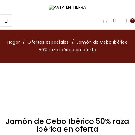
Navegación
☰
0
de
palanca
Hogar
Ofertas especiales
Jamón de Cebo Ibérico
50% raza ibérica en oferta
Jamón de Cebo Ibérico 50% raza
ibérica en oferta